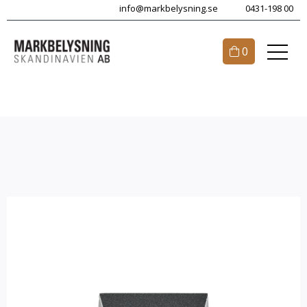
info@markbelysning.se
0431-198 00
0