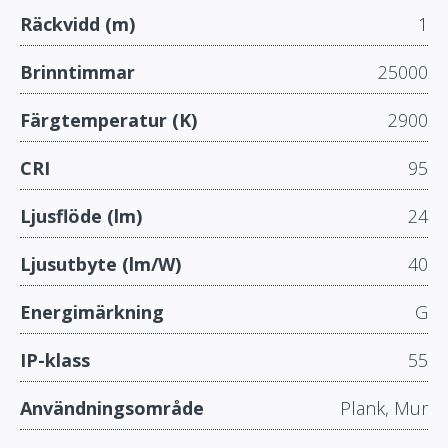
Räckvidd (m)
1
Brinntimmar
25000
Färgtemperatur (K)
2900
CRI
95
Ljusflöde (lm)
24
Ljusutbyte (lm/W)
40
Energimärkning
G
IP-klass
55
Användningsområde
Plank, Mur