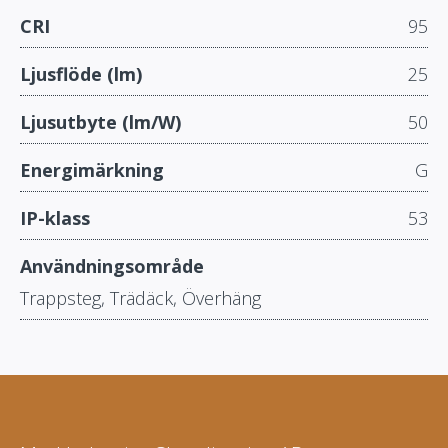
CRI
95
Ljusflöde (lm)
25
Ljusutbyte (lm/W)
50
Energimärkning
G
IP-klass
53
Användningsområde
Trappsteg, Trädäck, Överhäng