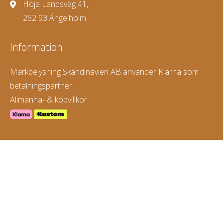
Höja Landsväg 41,
262 93 Ängelholm
Information
Markbelysning Skandinavien AB använder Klarna som
betalningspartner.
Allmänna- & köpvillkor
© 2026
Markbelysning Skandinavien AB. All rights reserved.
Powered by WebbEss