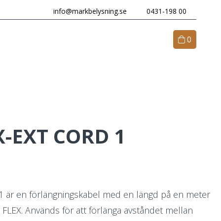
info@markbelysning.se
0431-198 00
0
M OSS
KONTAKT
X-EXT CORD 1
 är en förlängningskabel med en längd på en meter
 FLEX. Används för att förlänga avståndet mellan