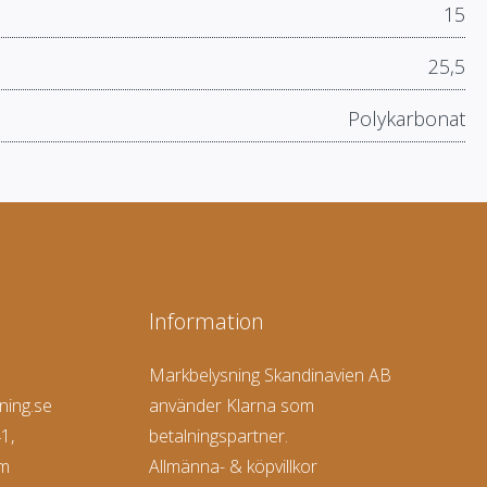
15
25,5
Polykarbonat
Information
Markbelysning Skandinavien AB
ning.se
använder Klarna som
1,
betalningspartner.
lm
Allmänna- & köpvillkor