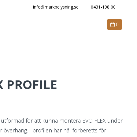
info@markbelysning.se
0431-198 00
0
M OSS
KONTAKT
X PROFILE
 utformad för att kunna montera EVO FLEX under
r överhäng. I profilen har hål förberetts för