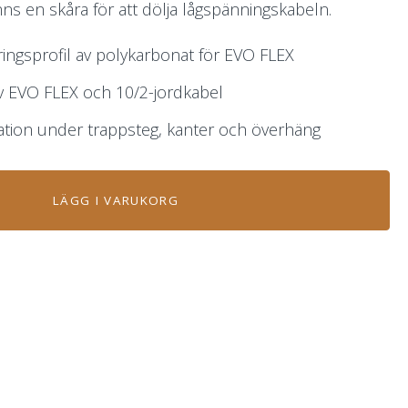
ns en skåra för att dölja lågspänningskabeln.
ingsprofil av polykarbonat för EVO FLEX
v EVO FLEX och 10/2-jordkabel
lation under trappsteg, kanter och överhäng
LÄGG I VARUKORG