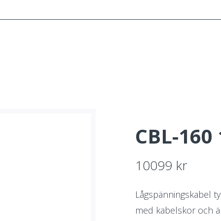
SYSTEMET
KONSULTATION
INSPIRATION
O
CBL-160 
10099
kr
Lågspänningskabel ty
med kabelskor och ä