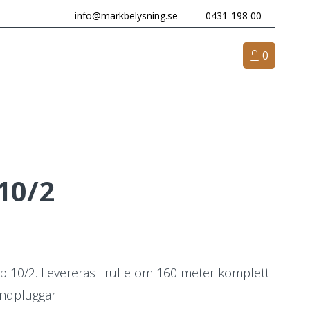
info@markbelysning.se
0431-198 00
0
M OSS
KONTAKT
10/2
p 10/2. Levereras i rulle om 160 meter komplett
ndpluggar.