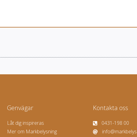
Genvägar
Kontakta oss
Låt dig inspireras
0431-198 00
Mer om Markbelysning
info@markbelys