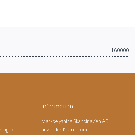
160000
Information
Markbelysning Skandinavien AB
ning.se
använder Klarna som